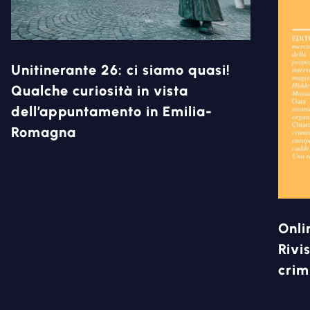
Unitinerante 26: ci siamo quasi!
Qualche curiosità in vista
dell’appuntamento in Emilia-
Romagna
Onli
Rivi
crim